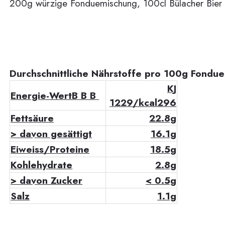
200g würzige Fonduemischung, 100cl Bülacher Bier "
Durchschnittliche Nährstoffe pro 100g Fondue
KJ
Energie-WertB B B
1229/kcal296
Fettsäure
22.8g
> davon gesättigt
16.1g
Eiweiss/Proteine
18.5g
Kohlehydrate
2.8g
> davon Zucker
< 0.5g
Salz
1.1g